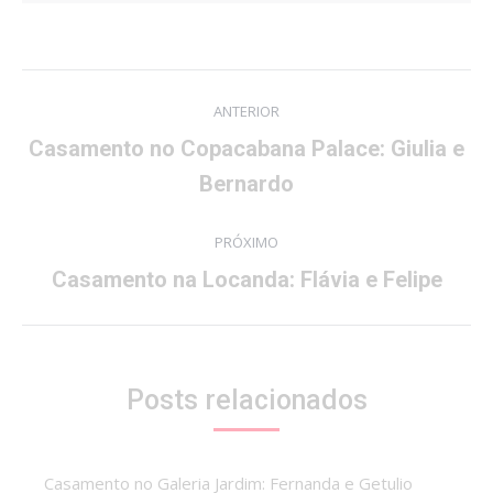
Navegação
ANTERIOR
de
Casamento no Copacabana Palace: Giulia e
post:
Post
Bernardo
anterior:
PRÓXIMO
Próximo
Casamento na Locanda: Flávia e Felipe
post:
Posts relacionados
Casamento no Galeria Jardim: Fernanda e Getulio