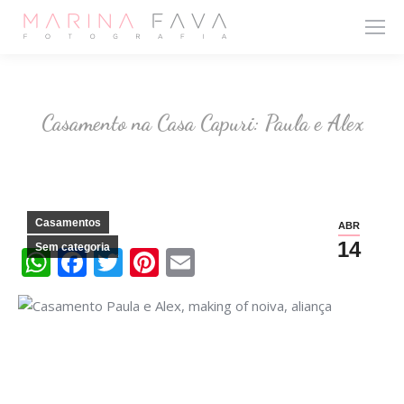
Casamento na Casa Capuri: Paula e Alex
Casamentos
ABR
14
Sem categoria
WhatsApp
Facebook
Twitter
Pinterest
Email