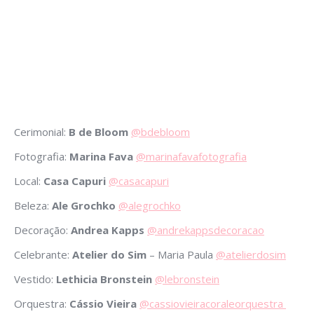
Cerimonial:
B de Bloom
@bdebloom
Fotografia:
Marina Fava
@marinafavafotografia
Local:
Casa Capuri
@casacapuri
Beleza:
Ale Grochko
@alegrochko
Decoração:
Andrea Kapps
@andrekappsdecoracao
Celebrante:
Atelier do Sim
– Maria Paula
@atelierdosim
Vestido:
Lethicia Bronstein
@lebronstein
Orquestra:
Cássio Vieira
@cassiovieiracoraleorquestra