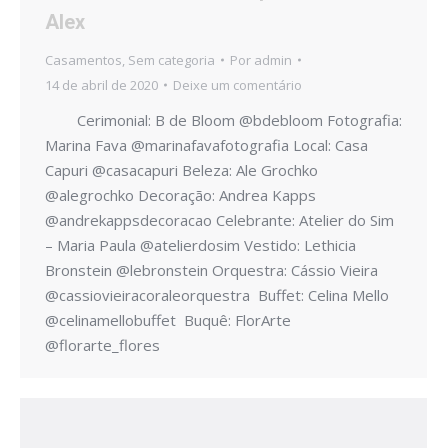
Alex
Casamentos
,
Sem categoria
Por
admin
14 de abril de 2020
Deixe um comentário
Cerimonial: B de Bloom @bdebloom Fotografia:
Marina Fava @marinafavafotografia Local: Casa
Capuri @casacapuri Beleza: Ale Grochko
@alegrochko Decoração: Andrea Kapps
@andrekappsdecoracao Celebrante: Atelier do Sim
– Maria Paula @atelierdosim Vestido: Lethicia
Bronstein @lebronstein Orquestra: Cássio Vieira
@cassiovieiracoraleorquestra Buffet: Celina Mello
@celinamellobuffet Buquê: FlorArte
@florarte_flores