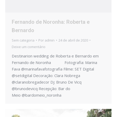
Fernando de Noronha: Roberta e
Bernardo
Sem categoria
Por
admin
24 de abril de 2020
Deixe um comentário
Destinarion wedding de Roberta e Bernardo em
Fernando de Noronha Fotografia: Marina
Fava @marinafavafotografia Filme: SET Digital
@setdigital Decoração: Clara Nobrega
@claranobregadecor Dj: Bruno De Vicq
@brunodevicq Recepção: Bar do
Meio @bardomeio_noronha