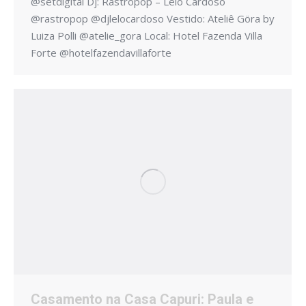
@setdigital Dj: Rastropop – Lelo Cardoso
@rastropop @djlelocardoso Vestido: Ateliê Göra by
Luiza Polli @atelie_gora Local: Hotel Fazenda Villa
Forte @hotelfazendavillaforte
Casamento na Casa Capuri: Paula e