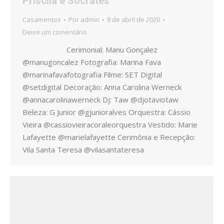
Priscila e Sócrates
Casamentos
Por
admin
8 de abril de 2020
Deixe um comentário
Cerimonial: Manu Gonçalez
@manugoncalez Fotografia: Marina Fava
@marinafavafotografia Filme: SET Digital
@setdigital Decoração: Anna Carolina Werneck
@annacarolinawerneck Dj: Taw @djotaviotaw
Beleza: G Junior @gjunioralves Orquestra: Cássio
Vieira @cassiovieiracoraleorquestra Vestido: Marie
Lafayette @marielafayette Cerimônia e Recepção:
Vila Santa Teresa @vilasantateresa