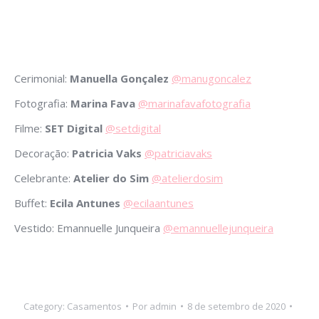
Cerimonial:
Manuella Gonçalez
@manugoncalez
Fotografia:
Marina Fava
@marinafavafotografia
Filme:
SET Digital
@setdigital
Decoração:
Patricia Vaks
@patriciavaks
Celebrante:
Atelier do Sim
@atelierdosim
Buffet:
Ecila Antunes
@ecilaantunes
Vestido: Emannuelle Junqueira
@emannuellejunqueira
Category:
Casamentos
Por
admin
8 de setembro de 2020