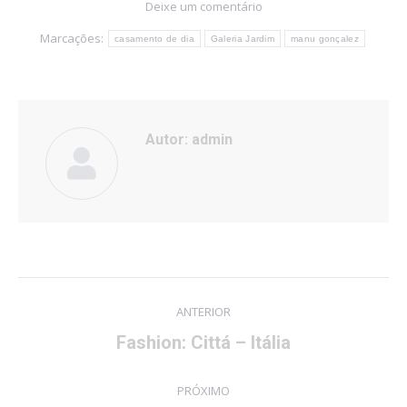
Deixe um comentário
Marcações:
casamento de dia
Galeria Jardim
manu gonçalez
Autor:
admin
Navegação
ANTERIOR
de
Post
Fashion: Cittá – Itália
post:
anterior:
PRÓXIMO