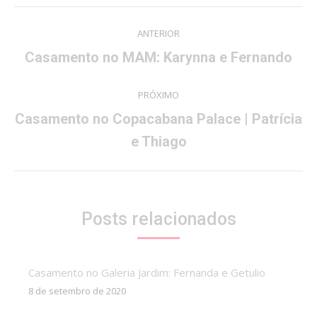
Navegação
ANTERIOR
de
Post
Casamento no MAM: Karynna e Fernando
post:
anterior:
PRÓXIMO
Casamento no Copacabana Palace | Patrícia
Próximo
e Thiago
post:
Posts relacionados
Casamento no Galeria Jardim: Fernanda e Getulio
8 de setembro de 2020