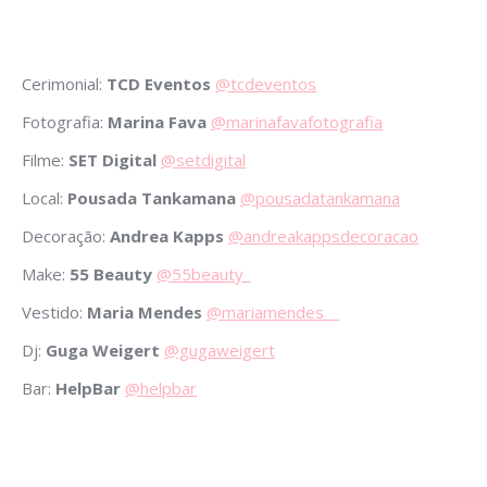
Cerimonial:
TCD Eventos
@tcdeventos
Fotografia:
Marina Fava
@marinafavafotografia
Filme:
SET Digital
@setdigital
Local:
Pousada Tankamana
@pousadatankamana
Decoração:
Andrea Kapps
@andreakappsdecoracao
Make:
55 Beauty
@55beauty_
Vestido:
Maria Mendes
@mariamendes__
Dj:
Guga Weigert
@gugaweigert
Bar:
HelpBar
@helpbar