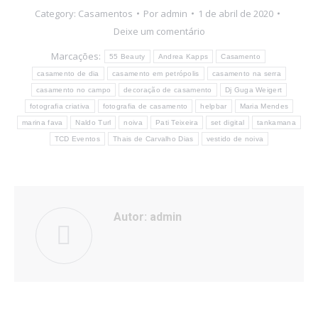
Category:
Casamentos
Por
admin
1 de abril de 2020
Deixe um comentário
Marcações:
55 Beauty
Andrea Kapps
Casamento
casamento de dia
casamento em petrópolis
casamento na serra
casamento no campo
decoração de casamento
Dj Guga Weigert
fotografia criativa
fotografia de casamento
helpbar
Maria Mendes
marina fava
Naldo Turl
noiva
Pati Teixeira
set digital
tankamana
TCD Eventos
Thais de Carvalho Dias
vestido de noiva
Autor:
admin