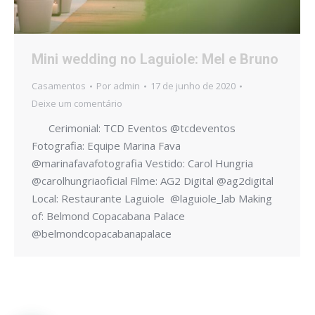
Mini wedding no Laguiole: Mel e Bruno
Casamentos
Por
admin
17 de junho de 2020
Deixe um comentário
Cerimonial: TCD Eventos @tcdeventos
Fotografia: Equipe Marina Fava
@marinafavafotografia Vestido: Carol Hungria
@carolhungriaoficial Filme: AG2 Digital @ag2digital
Local: Restaurante Laguiole @laguiole_lab Making
of: Belmond Copacabana Palace
@belmondcopacabanapalace